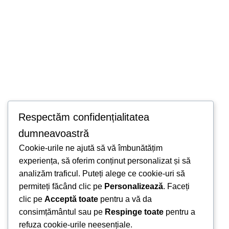
Respectăm confidențialitatea
dumneavoastră
Cookie-urile ne ajută să vă îmbunătățim
experiența, să oferim conținut personalizat și să
analizăm traficul. Puteți alege ce cookie-uri să
Send Message
permiteți făcând clic pe
Personalizează
. Faceți
clic pe
Acceptă toate
pentru a vă da
consimțământul sau pe
Respinge toate
pentru a
refuza cookie-urile neesențiale.