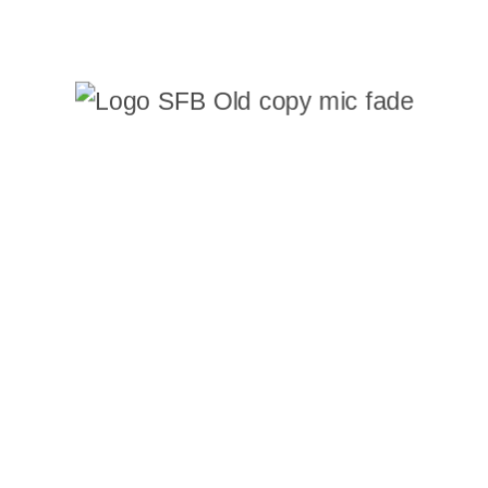
ocea clientului si sa ne intrebam: Ne cuno
 ca necunoasterea clara si completa a cerintelor cl
 o prabusire a vanzarilor (produselor sau serviciilor
te sa schimbe procesul, nu sa preseze ang
d-back-ul paticipantilor la simularea de proces