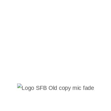
Lean Six Sigma, ISO 9001, ISO 37001
Cred în simplificare și implementare
practică – nu în cadre teoretice sau
soluții temporare. Abordarea mea
combină optimizarea proceselor cu
transformarea digitală, ajutând
companiile să funcționeze mai bine, mai
rapid și mai profitabil. Cu peste 18 ani de
experiență în optimizarea operațiunilor
pentru companii din lista Forbes 500,
IMM-uri și startup-uri, am generat