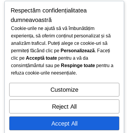
Respectăm confidențialitatea
dumneavoastră
What challenges do corporate
businesses commonly face?
Cookie-urile ne ajută să vă îmbunătățim
experiența, să oferim conținut personalizat și să
analizăm traficul. Puteți alege ce cookie-uri să
permiteți făcând clic pe
Personalizează
. Faceți
clic pe
Acceptă toate
pentru a vă da
Don't see your question? Jump in our Slack!
consimțământul sau pe
Respinge toate
pentru a
refuza cookie-urile neesențiale.
Customize
Reject All
Accept All