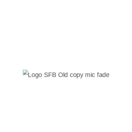
success but also fostering a better world for
future generations.
Mission &
Values
Our mission at Vertexify is to empower
businesses with innovative solutions that
drive growth and success. We are
committed to delivering exceptional quality,
customer satisfaction, and sustainable
practices.
Our core values—integrity, excellence, and