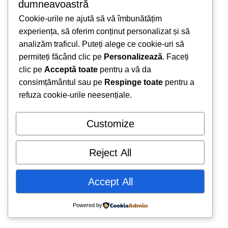
dumneavoastră
Cookie-urile ne ajută să vă îmbunătățim
experiența, să oferim conținut personalizat și să
analizăm traficul. Puteți alege ce cookie-uri să
permiteți făcând clic pe
Personalizează
. Faceți
clic pe
Acceptă toate
pentru a vă da
© Copyright 2025, SFB All Rights Reserved.
consimțământul sau pe
Respinge toate
pentru a
refuza cookie-urile neesențiale.
Customize
Reject All
Accept All
Powered by